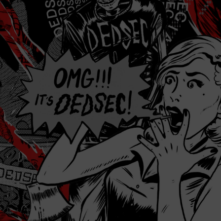
JFIF    