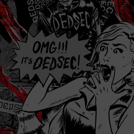
JFIF    