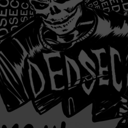
JFIF    