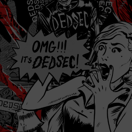
JFIF    