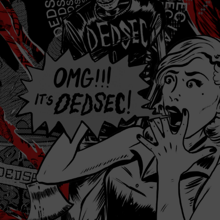
JFIF    