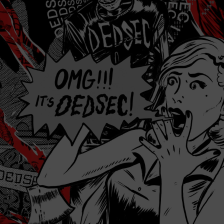
JFIF    