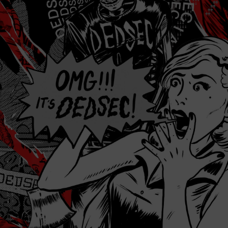
JFIF    